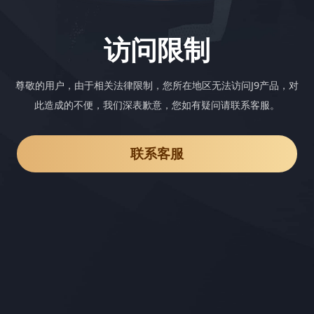
访问限制
尊敬的用户，由于相关法律限制，您所在地区无法访问J9产品，对
此造成的不便，我们深表歉意，您如有疑问请联系客服。
联系客服